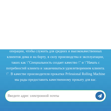
ПОДПИСЫВАЙТЕСЬ НА
Автоматическая пластинчака
Автоматическая тарелка на роликовой машине
НАШУ НОВОСТНУЮ
Гидравлическая пластинчатая труба
Ролик на пластине
РАССЫЛКУ
Трубопроводная машина
Chaoli Company полагается на технологию инноваций и верной
операции, чтобы служить для средних и высококачественных
клиентов дома и на борту, в силу производства и эксплуатации,
таких как \"Специальность создает качество \" и \"Начать с
потребностей клиента и заканчиваться удовлетворением клиента.
\". В качестве производителя прокатки Prfessional Rolling Machine
мы рады предоставить качественному прокату для вас.