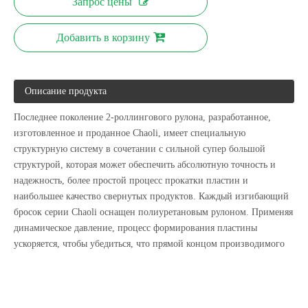
Запрос цены
Добавить в корзину
Электрический гидравлический гибочный станок с U-образным профилем с ЧПУ
Электрический четырехвалковый листогибочный станок с ЧПУ
Описание продукта
Последнее поколение 2-роллингового рулона, разработанное,
изготовленное и проданное Chaoli, имеет специальную
структурную систему в сочетании с сильной супер большой
структурой, которая может обеспечить абсолютную точность и
надежность, более простой процесс прокатки пластин и
наибольшее качество свернутых продуктов. Каждый изгибающий
бросок серии Chaoli оснащен полиуретановым рулоном. Применяя
динамическое давление, процесс формирования пластины
ускоряется, чтобы убедиться, что прямой концом производимого
рулона удаляется, что значительно упрощает время производства
Электрический асимметричный трехвалковый листогибочный станок W11F
Электрогидравлический двухвалковый листогибочный станок
предварительного изгиба до изгиба 3-ролла. Кроме того,
уникальная система гидравлического механического подъема
рулона может обеспечить хорошее позиционирование, высокое и