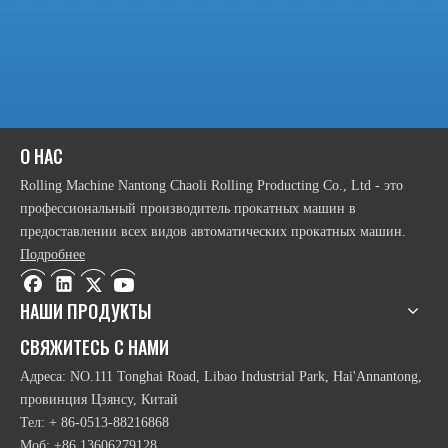
Электрогидравлический двухвалковый листогибочный
станок
Автоматическая электрическая 2 роликовая пластинка
Автоматическая гидравлическая 2 роликовая пластинка
О НАС
Автоматическая 2-рулонная пластина прокатки
Rolling Machine Nantong Chaoli Rolling Producting Co., Ltd - это
Автоматический гидравлический 2-ролл-катящий аппарат
профессиональный производитель прокатных машин в
предоставлении всех видов автоматических прокатных машин.
Подробнее
НАШИ ПРОДУКТЫ
СВЯЖИТЕСЬ С НАМИ
Адреса: NO.111 Tonghai Road, Libao Industrial Park, Hai'Annantong,
провинция Цзянсу, Китай
Тел: + 86-0513-88216868
Моб: +86 13606279128