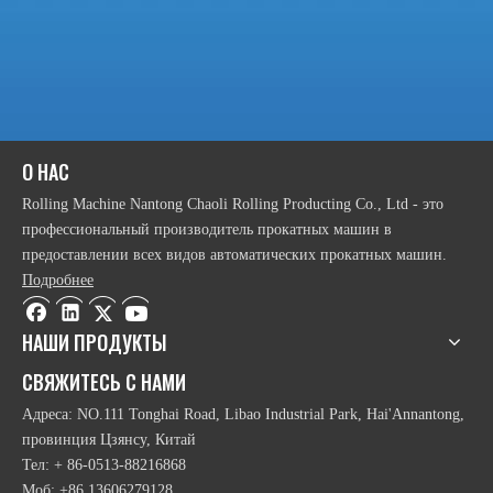
Высококачественные сферические роликовые подшипники имеют
более длительный срок службы.
Гидравлически управляемое устройство разряда.
предыдущий:
О НАС
следующий:
Rolling Machine Nantong Chaoli Rolling Producting Co., Ltd - это
профессиональный производитель прокатных машин в
предоставлении всех видов автоматических прокатных машин.
Высококачественная шалости для 4-ролльной пластины
Подробнее
4 изгибающая тарелка на ролике
НАШИ ПРОДУКТЫ
Дешевая 4 роличная рулона
СВЯЖИТЕСЬ С НАМИ
Высококачественная машина с изгибом дешевой тарелки
Адреса: NO.111 Tonghai Road, Libao Industrial Park, Hai'Annantong,
Высококачественная дешевая 4 роликовая машина
провинция Цзянсу, Китай
Тел: + 86-0513-88216868
Моб: +86 13606279128