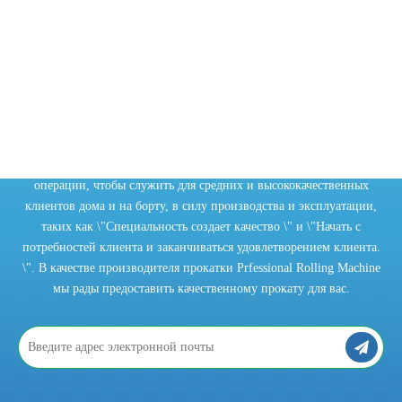
ПОДПИСЫВАЙТЕСЬ НА
автоматическим столом для подачи пластин, автоматическим
выбросом роликов готового продукта и автономным транспортом,
его легко интегрироваться в производственную линию.
НАШУ НОВОСТНУЮ
Управление ЧПУ и широкий спектр опций доступны для всех
моделей.
РАССЫЛКУ
Chaoli 4 Roll Machine в основном предоставляет:
Chaoli Company полагается на технологию инноваций и верной
Верхние и нижние ролики гидравлически управляются, и
операции, чтобы служить для средних и высококачественных
Трехвалковая гибочная машина с гидравлическим профилем
постоянно изменяющуюся управление скоростью (необходимость
клиентов дома и на борту, в силу производства и эксплуатации,
выбора электрической гидравлической сервоприводы).
таких как \"Специальность создает качество \" и \"Начать с
потребностей клиента и заканчиваться удовлетворением клиента.
Гидравлическая обширная регулировка боковых роликов и
\". В качестве производителя прокатки Prfessional Rolling Machine
нижних роликов (необходимо выбрать электрическую
мы рады предоставить качественному прокату для вас.
гидравлическую сервоприводу).
Даже под максимальной нагрузкой можно обеспечить
параллелизм роликов.