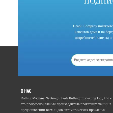
ПОДПИ
Полностью автоматический 4-валковый вальцегибочный станок для листовой стали W12 с электроникой
Chaoli Company полагает
клиентов дома и на борту
потребностей клиента и 
О НАС
Ручной гидравлический 4-валковый листогибочный станок для стали W12
Rolling Machine Nantong Chaoli Rolling Producting Co., Ltd -
это профессиональный производитель прокатных машин в
предоставлении всех видов автоматических прокатных