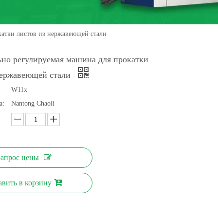
катки листов из нержавеющей стали
ьно регулируемая машина для прокатки
нержавеющей стали
W11x
а:
Nantong Chaoli
Запрос цены
авить в корзину