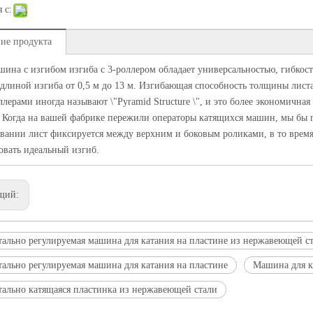
 с:
ие продукта
ина с изгибом изгиба с 3-роллером обладает универсальностью, гибкос
 длиной изгиба от 0,5 м до 13 м. Изгибающая способность толщины листа
ллерами иногда называют \"Pyramid Structure \", и это более экономична
 Когда на вашей фабрике пережили операторы катящихся машин, мы бы 
вании лист фиксируется между верхним и боковым роликами, в то время
вать идеальный изгиб.
щий:
тально регулируемая машина для катания на пластине из нержавеющей с
тально регулируемая машина для катания на пластине
Машина для к
тально катящаяся пластинка из нержавеющей стали