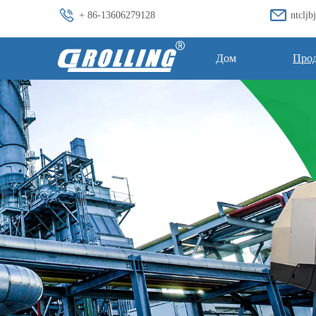
+ 86-13606279128
ntclj
Дом
Про