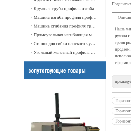
Поделиться
Кружная труба профиль изгиба
Машина изгиба профиля профиля канала
Описан
Машина сгибания профиля трубки
Наша маш
Прямоугольная изгибающая машина
рулона с
тремя ро
Станок для гибки плоского чугунного профиля
продаем.
Угольный железный профиль изгиб
использо
сформиро
сопутствующие товары
Автоматическая тяжелая гидравлическая машина для прокатки стальных листов с 4 роликами
предыду
Горизон
Горизон
Горизон