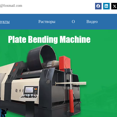
bj@foxmail.com
дукты
Растворы
О
Видео