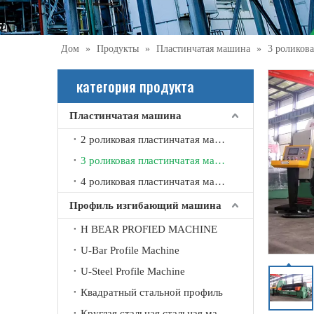
Дом
»
Продукты
»
Пластинчатая машина
»
3 роликов
категория продукта
Пластинчатая машина
2 роликовая пластинчатая машина
3 роликовая пластинчатая машина
4 роликовая пластинчатая машина
Профиль изгибающий машина
H BEAR PROFIED MACHINE
U-Bar Profile Machine
U-Steel Profile Machine
Ручная гидравлическая стальная 4-валковая гибочная машина
Квадратный стальной профиль
Круглая стальная стальная машина изгиба