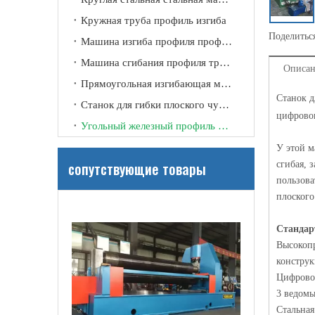
Кружная труба профиль изгиба
Поделиться
Машина изгиба профиля профиля канала
Машина сгибания профиля трубки
Описан
Прямоугольная изгибающая машина
Станок д
Станок для гибки плоского чугунного профиля
цифровог
Угольный железный профиль изгиб
У этой м
сопутствующие товары
сгибая, 
Гидравлический симметричный трехвалковый листогибочный станок W11Y
пользова
плоского
Стандар
Высокоп
конструк
Цифровой
3 ведомы
Стальная