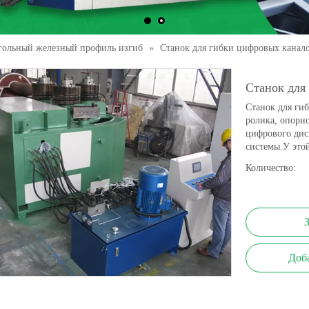
гольный железный профиль изгиб
»
Станок для гибки цифровых канал
Станок для
Станок для гиб
ролика, опорн
цифрового дис
системы.У это
Количество:
Доб