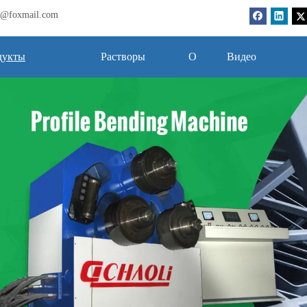
bj@foxmail.com
дукты
Растворы
О
Видео