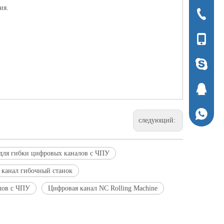
ия.
+ 86-051
+ 86-136
1294337
1294337
+ 86-136
следующий:
для гибки цифровых каналов с ЧПУ
канал гибочный станок
лов с ЧПУ
Цифровая канал NC Rolling Machine