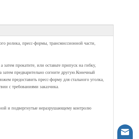
ного ролика, пресс-формы, трансмиссионной части,
а затем прокатите, или оставьте припуск на гибку,
 а затем предварительно согните другую.Конечный
ожем предоставить пресс-форму для стального уголка,
твии с требованиями заказчика.
иной и подвергнутые неразрушающему контролю
ntcljbj@