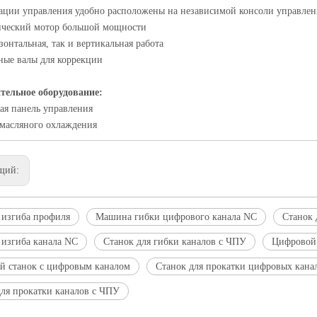
ации управления удобно расположены на независимой консоли управлен
ический мотор большой мощности
зонтальная, так и вертикальная работа
ные валы для коррекции
тельное оборудование:
ая панель управления
масляного охлаждения
щий:
изгиба профиля
Машина гибки цифрового канала NC
Станок 
изгиба канала NC
Станок для гибки каналов с ЧПУ
Цифровой 
й станок с цифровым каналом
Станок для прокатки цифровых кана
для прокатки каналов с ЧПУ