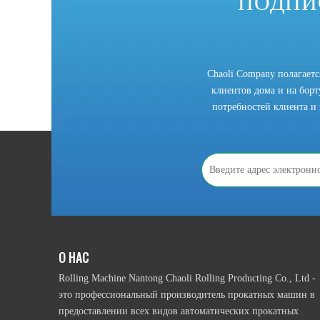
ПОДПИ
Индивидуальная профилегибочная машина W24 с полным приводом
Chaoli Company полагает
клиентов дома и на борту
потребностей клиента и 
О НАС
Трехвалковый гидравлический ручной прокатный станок для алюминиевого профиля
Rolling Machine Nantong Chaoli Rolling Producting Co., Ltd -
это профессиональный производитель прокатных машин в
предоставлении всех видов автоматических прокатных