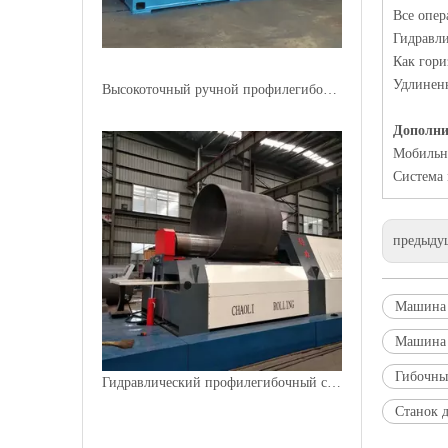
Все опер
Гидравл
Как гори
Удлинен
Высокоточный ручной профилегибочный станок W24
Дополни
Мобильн
Система 
предыду
Машина 
Машина 
Гибочны
Гидравлический профилегибочный станок с 4 роликами
Станок 