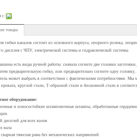
 с:
ие товара
ля гибки каналов состоит из основного корпуса, опорного ролика, опор
о дисплея с ЧПУ, электрической системы и гидравлической системы.
ашины есть виды ручной работы: сначала согните две головки заготовки, 
затем предварительную гибку, или предварительно согните одну головку,
тель может выбрать в соответствии с фактическими потребностями. Мы м
 проката, круглой стали, Т-образной стали и бесшовной стали в соответс
тное оборудование:
рочные и износостойкие штамповочные штампы, обработанные сердцев
ции.
 дисплей для всех валов
х вала
 сварная тяжелая рама без механических напряжений.