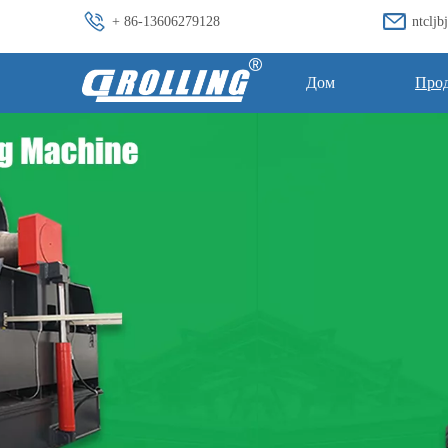
+ 86-13606279128
ntclj
Дом
Про