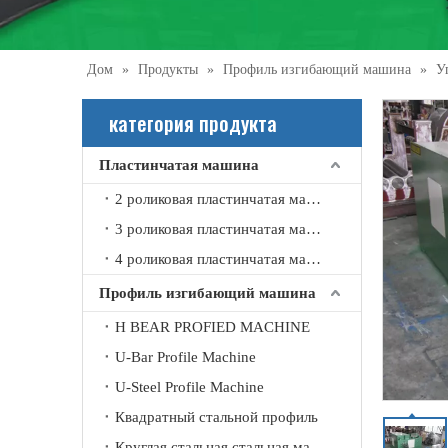
Дом
»
Продукты
»
Профиль изгибающий машина
»
У
категория продукта
Пластинчатая машина
2 роликовая пластинчатая машина
3 роликовая пластинчатая машина
4 роликовая пластинчатая машина
Профиль изгибающий машина
H BEAR PROFIED MACHINE
U-Bar Profile Machine
U-Steel Profile Machine
Прокатная машина с горизонтально регулируемыми нижними роликами W11X
Квадратный стальной профиль
Круглая стальная стальная машина изгиба