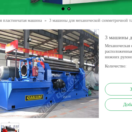
ая пластинчатая машина
»
3 машины для механической симметричной т
3 машины д
Механическая 
расположенные
нижних рулоно
Количество:
Доб