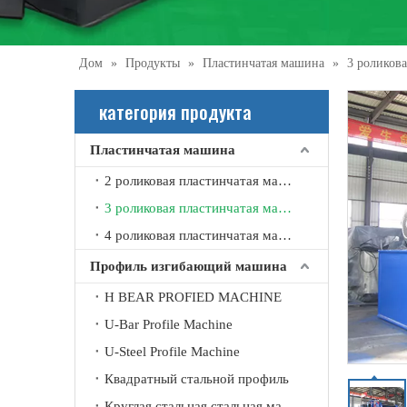
Дом
»
Продукты
»
Пластинчатая машина
»
3 роликов
категория продукта
Пластинчатая машина
2 роликовая пластинчатая машина
3 роликовая пластинчатая машина
4 роликовая пластинчатая машина
Профиль изгибающий машина
H BEAR PROFIED MACHINE
U-Bar Profile Machine
U-Steel Profile Machine
Гидравлический симметричный трехвалковый листогибочный станок W11Y
Квадратный стальной профиль
Круглая стальная стальная машина изгиба