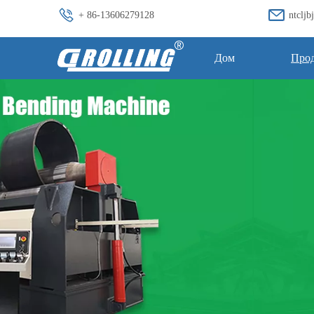
+ 86-13606279128
ntclj
Дом
Про