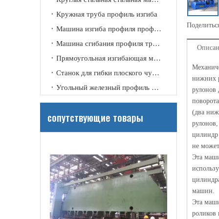
Кружная труба профиль изгиба
Поделиться
Машина изгиба профиля профиля канала
Машина сгибания профиля трубки
Описан
Прямоугольная изгибающая машина
Механиче
Станок для гибки плоского чугунного профиля
нижних р
Угольный железный профиль изгиб
рулонов 
поворота
(два ниж
сопутствующие товары
Прокатная машина с горизонтально регулируемыми нижними роликами W11X
рулонов,
цилиндр 
не может
Эта маши
использу
цилиндра
машин.
Эта маши
роликов 