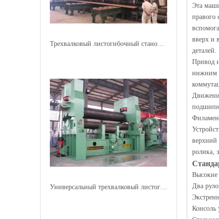
Эта маши
правого 
вспомога
вверх и 
Трехвалковый листогибочный станок для спецтехники W11 NSC
деталей.
Привод н
нижним р
коммута
Движение
подшипни
Филамент
Устройст
верхний 
ролика, 
Станда
Высокие 
Два руло
Универсальный трехвалковый листогибочный станок с верхним валком W11S
Экстренн
Консоль 