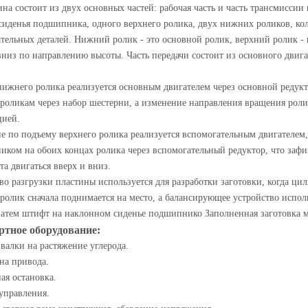
на состоит из двух основных частей: рабочая часть и часть трансмиссии 
сиденья подшипника, одного верхнего ролика, двух нижних роликов, ко
тельных деталей. Нижний ролик - это основной ролик, верхний ролик -
вниз по направлению высоты. Часть передачи состоит из основного двиг
ижнего ролика реализуется основным двигателем через основной редукто
оликам через набор шестерни, а изменение направления вращения роли
цией.
 по подъему верхнего ролика реализуется вспомогательным двигателем
ком на обоих концах ролика через вспомогательный редуктор, что зафик
а двигаться вверх и вниз.
во разгрузки пластины используется для разработки заготовки, когда ци
ролик сначала поднимается на место, а балансирующее устройство исполь
затем штифт на наклонном сиденье подшипнико Заполненная заготовка м
ртное оборудование:
валки на растяжение углерода.
на привода.
ая остановка.
управления.