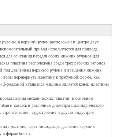
рулоны, а верхний рулон расположен в центре двух
 вспомогательный привод используются для привода
тся для сочетания передач обоих нижних рулонов для
еская пластина расположена среди трех рабочих рулонов
ый под давлением верхнего рулона и вращения нижних
 чтобы перевернуть пластину к требуемой форме, как
й 3-ролльной катящейся машины является конец пластины
 прокатывания механических пластин, в основном
гибая и катаясь в различные диаметры цилиндрического
строительстве , судостроение и другая индустрия
 на пластине, через нисходящее давление верхних
у в форме бочки.