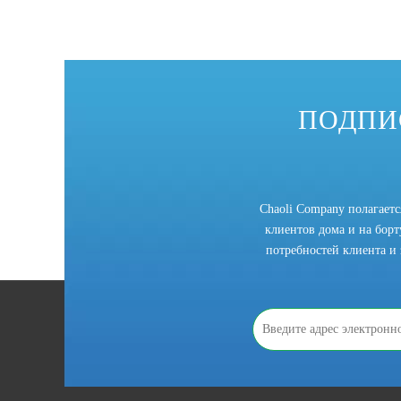
Асимметричный 3-валковый листогибочный станок Mechanica W11F
ПОДПИ
Chaoli Company полагает
клиентов дома и на борту
потребностей клиента и 
Механический симметричный трехвалковый листогибочный станок W11