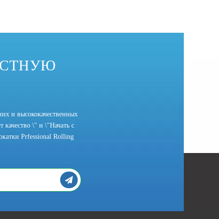
ОСТНУЮ
них и высококачественных
 качество \" и \"Начать с
атки Prfessional Rolling