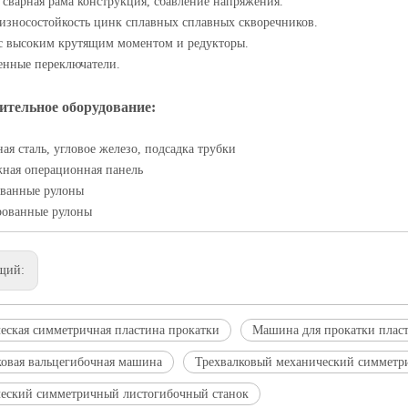
 сварная рама конструкция, сбавление напряжения.
износостойкость цинк сплавных сплавных скворечников.
с высоким крутящим моментом и редукторы.
енные переключатели.
ительное оборудование:
ная сталь, угловое железо, подсадка трубки
ная операционная панель
ованные рулоны
рованные рулоны
щий:
еская симметричная пластина прокатки
Машина для прокатки плас
ковая вальцегибочная машина
Трехвалковый механический симметр
еский симметричный листогибочный станок