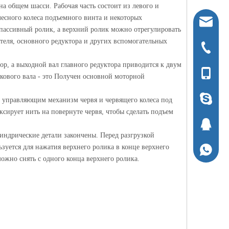
на общем шасси. Рабочая часть состоит из левого и
лесного колеса подъемного винта и некоторых
ntcljbj@
 пассивный ролик, а верхний ролик можно отрегулировать
ателя, основного редуктора и других вспомогательных
+ 86-051
р, а выходной вал главного редуктора приводится к двум
+ 86-136
кового вала - это Получен основной моторной
1294337
, управляющим механизм червя и червящего колеса под
сирует нить на повернуте червя, чтобы сделать подъем
1294337
линдрические детали закончены. Перед разгрузкой
зуется для нажатия верхнего ролика в конце верхнего
+ 86-136
ожно снять с одного конца верхнего ролика.