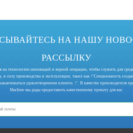
СЫВАЙТЕСЬ НА НАШУ НОВ
РАССЫЛКУ
ся на технологию инноваций и верной операции, чтобы служить для сред
, в силу производства и эксплуатации, таких как \"Специальность создает
заканчиваться удовлетворением клиента. \". В качестве производителя прок
Machine мы рады предоставить качественному прокату для вас.