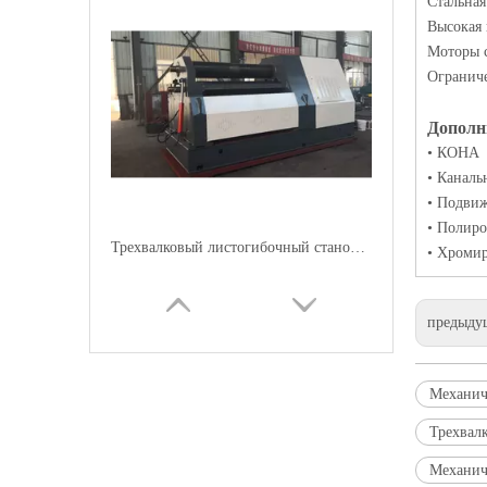
Стальная
Высокая 
Моторы 
Огранич
Дополн
• КОНА
• Каналь
• Подвиж
• Полир
Трехвалковый листогибочный станок малой или средней толщины W11H
• Хроми
предыду
Механич
Трехвал
Механич