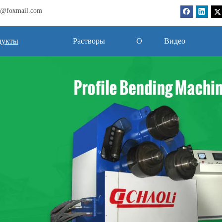
bj@foxmail.com
дукты
Растворы
О
Видео