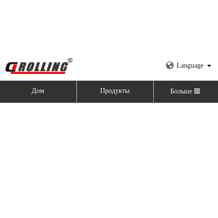
Language
Дом
Продукты
Больше
Дом
»
Продукты
»
Автоматическая гидравлическая
двухвалковая вальцегибочная машина
категория продукта
Последние новости
2021-11-09
Почему нам нужна прокатная машина?
Благодаря своему техническому улучшению и совершенствованию, 