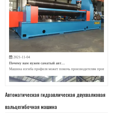
вальцегибочная машина
Автоматическая гидравлическая двухвалковая
вальцегибочная машина
- это новый дизайн, благодаря
превосходным технологиям обработки и высококачественному
сырью, производительность
Автоматическая гидравлическая
двухвалковая вальцегибочная машина
до более высокого
стандарта. Мы совершенны для каждой детали
Автоматическая
гидравлическая двухвалковая вальцегибочная машина
,
гарантируем уровень качества, чтобы принести вам идеальный
продукт.
Rolling Machine Nantong Chaoli Prooming Producting
Co., Ltd.
является профессиональным производителем и
2021-11-03
поставщиком China
Автоматическая гидравлическая
Что такое трубопроводная машина?
двухвалковая вальцегибочная машина
, если вы ищете лучший
Прокатную машину для прокатки может помочь сырье, реализовать
Автоматическая гидравлическая двухвалковая
вальцегибочная машина
с низкой ценой, проконсультируйтесь с
нами прямо сейчас!