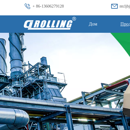
+ 86-13606279128
ntclj
Дом
Про