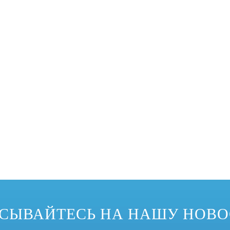
еализовать изменение формы спроса на продукцию, поэтому он приветст
СЫВАЙТЕСЬ НА НАШУ НОВ
водства были широко использованы изгибающие машины профиля. Наиболе