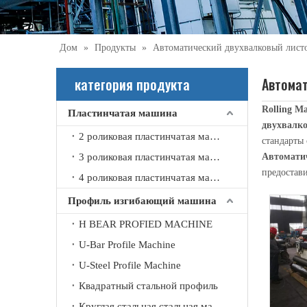
Дом
»
Продукты
»
Автоматический двухвалковый лист
категория продукта
Автома
Rolling Ma
Пластинчатая машина
двухвалк
2021-09-21
2 роликовая пластинчатая машина
стандарты 
Что вы знаете об автоматической машине для вальцовки швов?
3 роликовая пластинчатая машина
Автомати
Автоматическая стыковочная машина в основном использ
предостав
4 роликовая пластинчатая машина
Профиль изгибающий машина
H BEAR PROFIED MACHINE
U-Bar Profile Machine
U-Steel Profile Machine
Квадратный стальной профиль
Круглая стальная стальная машина изгиба