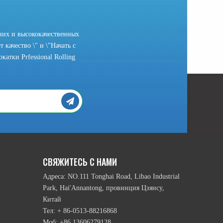
них и высококачественных
 качество \" и \"Начать с
атки Prfessional Rolling
рамы головки и подвижный режим нижних намоточным валика и т.п., ест
СВЯЖИТЕСЬ С НАМИ
Адреса: NO.111 Tonghai Road, Libao Industrial
Park, Hai'Annantong, провинция Цзянсу,
Китай
Тел: + 86-0513-88216868
Моб: +86 13606279128