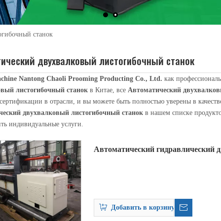
огибочный станок
тический двухвалковый листогибочный станок
chine Nantong Chaoli Prooming Producting Co., Ltd.
как профессионал
овый листогибочный станок
в Китае, все
Автоматический двухвалков
сертификации в отрасли, и вы можете быть полностью уверены в качестве
ческий двухвалковый листогибочный станок
в нашем списке продукто
уется для наматывания длиннокатаных деталей на стыковочно-прокатную 
ить индивидуальные услуги.
Автоматический гидравлический 
листогибочный станок
Добавить в корзину