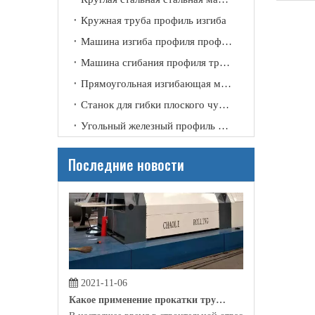
2021-11-09
Кружная труба профиль изгиба
Почему нам нужна прокатная машина?
Машина изгиба профиля профиля канала
Благодаря своему техническому улучшению и совершенст
Машина сгибания профиля трубки
Прямоугольная изгибающая машина
Станок для гибки плоского чугунного профиля
Угольный железный профиль изгиб
Последние новости
2021-11-06
Какое применение прокатки трубки?
В настоящее время в строительной отрасли, производс