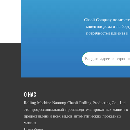
Chaoli Company полагает
клиентов дома и на борту
потребностей клиента и 
2021-10-28
Что мы должны знать, прежде чем использовать рулонную гибочный станок?
В соответствии с приводным режимом намотки ролика, 
О НАС
Rolling Machine Nantong Chaoli Rolling Producting Co., Ltd -
это профессиональный производитель прокатных машин в
предоставлении всех видов автоматических прокатных
машин.
Подробнее