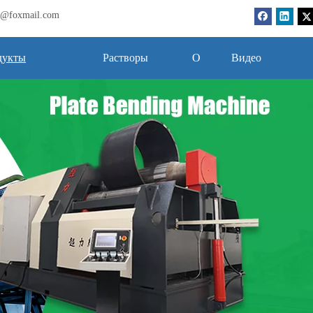
bj@foxmail.com
дукты
Растворы
О
Видео