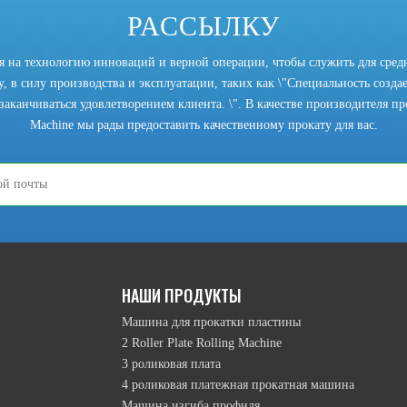
РАССЫЛКУ
ся на технологию инноваций и верной операции, чтобы служить для сред
, в силу производства и эксплуатации, таких как \"Специальность создает
заканчиваться удовлетворением клиента. \". В качестве производителя прок
Machine мы рады предоставить качественному прокату для вас.
режим подъема верхнего ролика намотки, режим движения перевернутой 
НАШИ ПРОДУКТЫ
Машина для прокатки пластины
2 Roller Plate Rolling Machine
3 роликовая плата
4 роликовая платежная прокатная машина
Машина изгиба профиля