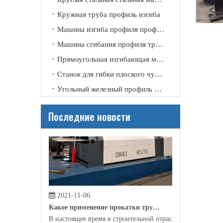
2021-11-09
Кружная труба профиль изгиба
Почему нам нужна прокатная машина?
Машина изгиба профиля профиля канала
Благодаря своему техническому улучшению и совершенст
Машина сгибания профиля трубки
Прямоугольная изгибающая машина
Станок для гибки плоского чугунного профиля
Угольный железный профиль изгиб
Последние новости
2021-11-06
Какое применение прокатки трубки?
В настоящее время в строительной отрасли, производс