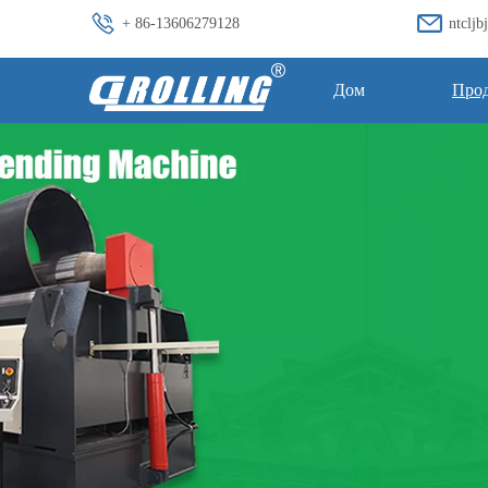
+ 86-13606279128
ntclj
Дом
Про