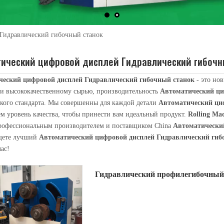
Гидравлический гибочный станок
тический цифровой дисплей Гидравлический гибочн
ческий цифровой дисплей Гидравлический гибочный станок
- это но
 и высококачественному сырью, производительность
Автоматический ци
окого стандарта. Мы совершенны для каждой детали
Автоматический ци
уется для наматывания длиннокатаных деталей на стыковочно-прокатную 
м уровень качества, чтобы принести вам идеальный продукт.
Rolling Ma
профессиональным производителем и поставщиком China
Автоматически
щете лучший
Автоматический цифровой дисплей Гидравлический гиб
ас!
Гидравлический профилегибочный 
цифровым дисплеем