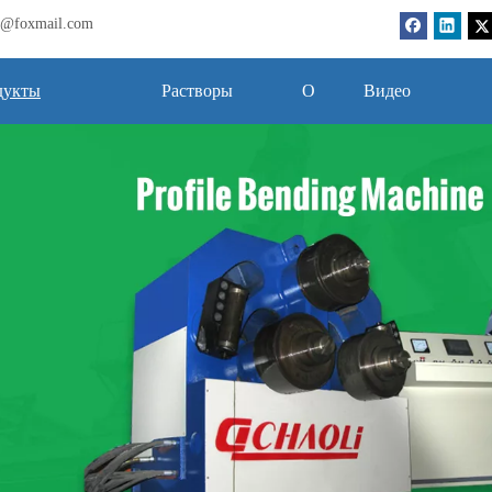
bj@foxmail.com
дукты
Растворы
О
Видео