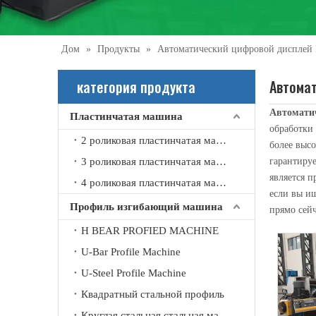
Дом
»
Продукты
»
Автоматический цифровой дисплей 
категория продукта
Автома
Автомати
Пластинчатая машина
2021-09-21
обработки
2 роликовая пластинчатая машина
Что вы знаете об автоматической машине для вальцовки швов?
более выс
Автоматическая стыковочная машина в основном использ
3 роликовая пластинчатая машина
гарантируе
является 
4 роликовая пластинчатая машина
если вы и
Профиль изгибающий машина
прямо сейч
H BEAR PROFIED MACHINE
U-Bar Profile Machine
U-Steel Profile Machine
Квадратный стальной профиль
Круглая стальная стальная машина изгиба