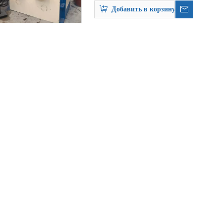
Добавить в корзину
вованию, типы прокатных машин труб увеличивались, а этапы использо
твенной промышленности и химической промышленности широко использу