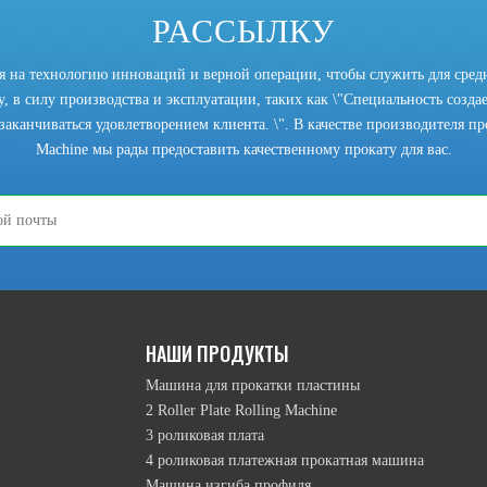
РАССЫЛКУ
ся на технологию инноваций и верной операции, чтобы служить для сред
, в силу производства и эксплуатации, таких как \"Специальность создает
заканчиваться удовлетворением клиента. \". В качестве производителя прок
Machine мы рады предоставить качественному прокату для вас.
режим подъема верхнего ролика намотки, режим движения перевернутой 
НАШИ ПРОДУКТЫ
Машина для прокатки пластины
2 Roller Plate Rolling Machine
3 роликовая плата
4 роликовая платежная прокатная машина
Машина изгиба профиля