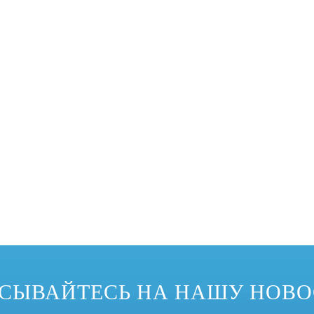
еализовать изменение формы спроса на продукцию, поэтому он приветст
СЫВАЙТЕСЬ НА НАШУ НОВ
водства были широко использованы изгибающие машины профиля. Наиболе