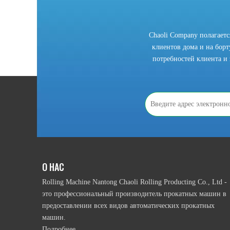
Chaoli Company полагает
клиентов дома и на борту
потребностей клиента и 
2021-10-28
Что мы должны знать, прежде чем использовать рулонную гибочный станок?
В соответствии с приводным режимом намотки ролика, 
О НАС
Rolling Machine Nantong Chaoli Rolling Producting Co., Ltd -
это профессиональный производитель прокатных машин в
предоставлении всех видов автоматических прокатных
машин.
Подробнее