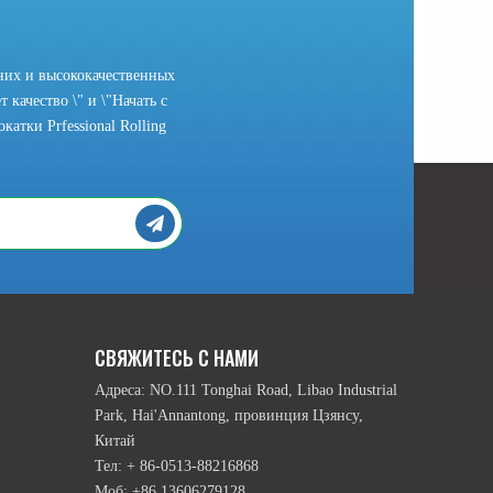
них и высококачественных
 качество \" и \"Начать с
атки Prfessional Rolling
рамы головки и подвижный режим нижних намоточным валика и т.п., ест
СВЯЖИТЕСЬ С НАМИ
Адреса: NO.111 Tonghai Road, Libao Industrial
Park, Hai'Annantong, провинция Цзянсу,
Китай
Тел: + 86-0513-88216868
Моб: +86 13606279128