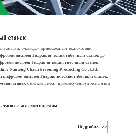
ый станок
вый дизайн, благодаря превосходным технологиям
фровой дисплей Гидравлический гибочный станок
до
фровой дисплей Гидравлический гибочный станок
,
машину или лист v. В современном цехе холодной прокатки полосы, сты
chine Nantong Chaoli Prooming Producting Co., Ltd.
й цифровой дисплей Гидравлический гибочный станок
,
очный станок
с низкой ценой, проконсультируйтесь с нами
станок с автоматическим
Подробнее >>