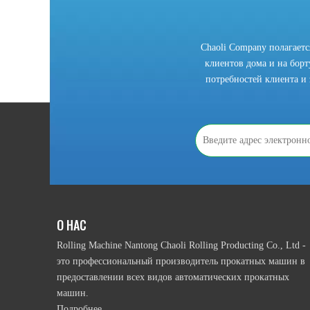
Chaoli Company полагает
клиентов дома и на борту
потребностей клиента и 
2021-10-28
Что мы должны знать, прежде чем использовать рулонную гибочный станок?
В соответствии с приводным режимом намотки ролика, 
О НАС
Rolling Machine Nantong Chaoli Rolling Producting Co., Ltd -
это профессиональный производитель прокатных машин в
предоставлении всех видов автоматических прокатных
машин.
Подробнее