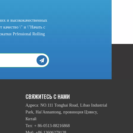
них и высококачественных
 качество \" и \"Начать с
атки Prfessional Rolling
рамы головки и подвижный режим нижних намоточным валика и т.п., ест
СВЯЖИТЕСЬ С НАМИ
Адреса: NO.111 Tonghai Road, Libao Industrial
Park, Hai'Annantong, провинция Цзянсу,
Китай
Тел: + 86-0513-88216868
Моб: +86 13606279128