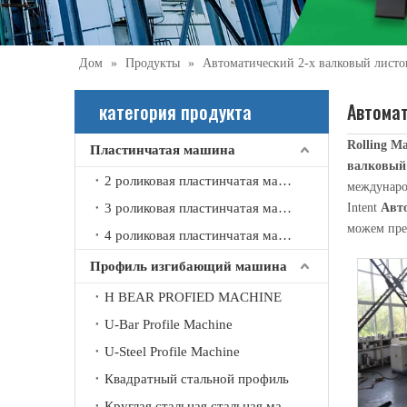
Дом
»
Продукты
»
Автоматический 2-х валковый лист
категория продукта
Автомат
Rolling Ma
Пластинчатая машина
валковый
2021-09-21
2 роликовая пластинчатая машина
междунаро
Что вы знаете об автоматической машине для вальцовки швов?
3 роликовая пластинчатая машина
Intent
Авт
Автоматическая стыковочная машина в основном использ
можем пре
4 роликовая пластинчатая машина
Профиль изгибающий машина
H BEAR PROFIED MACHINE
U-Bar Profile Machine
U-Steel Profile Machine
Квадратный стальной профиль
Круглая стальная стальная машина изгиба