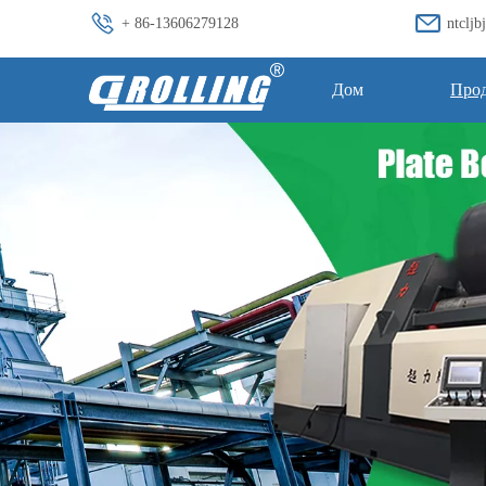
+ 86-13606279128
ntclj
Дом
Про