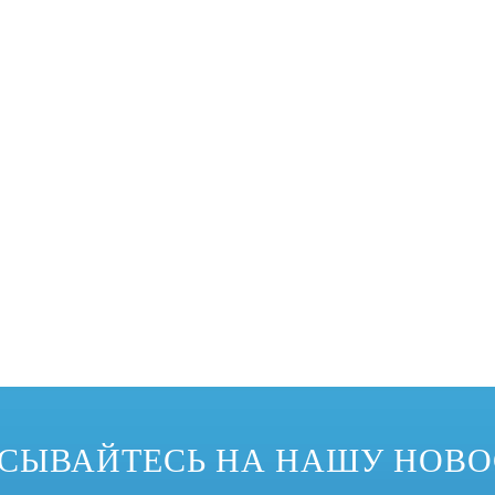
еализовать изменение формы спроса на продукцию, поэтому он приветст
СЫВАЙТЕСЬ НА НАШУ НОВ
водства были широко использованы изгибающие машины профиля. Наиболе