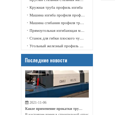
2021-11-09
Кружная труба профиль изгиба
Почему нам нужна прокатная машина?
Машина изгиба профиля профиля канала
Благодаря своему техническому улучшению и совершенст
Машина сгибания профиля трубки
Прямоугольная изгибающая машина
Станок для гибки плоского чугунного профиля
Угольный железный профиль изгиб
Последние новости
2021-11-06
Какое применение прокатки трубки?
В настоящее время в строительной отрасли, производс