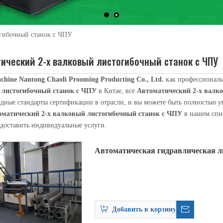
огибочный станок с ЧПУ
ический 2-х валковый листогибочный станок с ЧПУ
chine Nantong Chaoli Prooming Producting Co., Ltd.
как профессионал
 листогибочный станок с ЧПУ
в Китае, все
Автоматический 2-х валк
дные стандарты сертификации в отрасли, и вы можете быть полностью ув
оматический 2-х валковый листогибочный станок с ЧПУ
в нашем спис
уется для наматывания длиннокатаных деталей на стыковочно-прокатную 
доставить индивидуальные услуги.
Автоматическая гидравлическая л
роликами с ЧПУ
Добавить в корзину