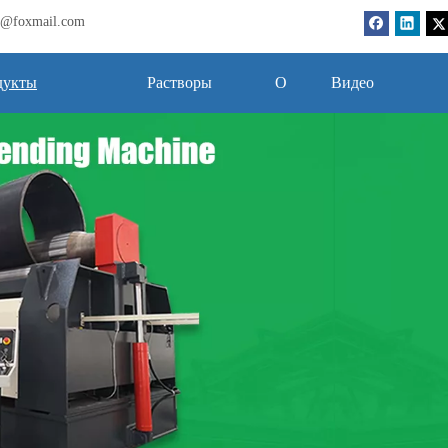
bj@foxmail.com
дукты
Растворы
О
Видео