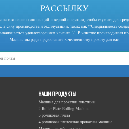
РАССЫЛКУ
ся на технологию инноваций и верной операции, чтобы служить для сред
, в силу производства и эксплуатации, таких как \"Специальность создает
заканчиваться удовлетворением клиента. \". В качестве производителя прок
Machine мы рады предоставить качественному прокату для вас.
режим подъема верхнего ролика намотки, режим движения перевернутой 
НАШИ ПРОДУКТЫ
Машина для прокатки пластины
2 Roller Plate Rolling Machine
3 роликовая плата
4 роликовая платежная прокатная машина
Машина изгиба профиля