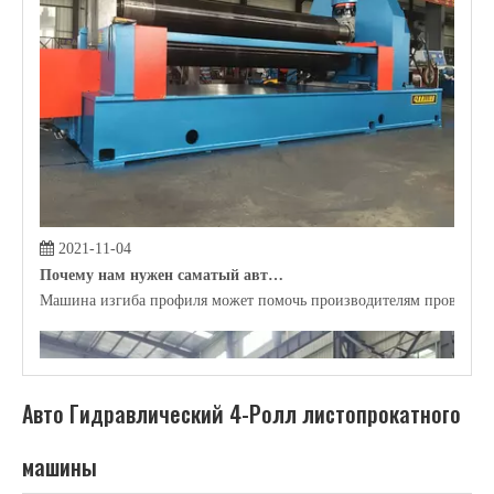
машины
Rolling Machine Nantong Chaoli Prooming Producting Co., Ltd.
как профессиональный производитель и поставщик
Авто
Гидравлический 4-Ролл листопрокатного машины
в Китае, все
Авто Гидравлический 4-Ролл листопрокатного машины
прошли международные стандарты сертификации в отрасли, и вы
можете быть полностью уверены в качестве. Если вы не найдете
свой собственный Intent
Авто Гидравлический 4-Ролл
листопрокатного машины
в нашем списке продуктов, вы также
можете связаться с нами, мы можем предоставить
индивидуальные услуги.
2021-11-03
Что такое трубопроводная машина?
Прокатную машину для прокатки может помочь сырье, реализовать