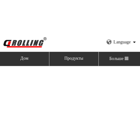
Language
Дом
Продукты
Больше
Дом
»
Продукты
»
Авто Гидравлический 4-Ролл
листопрокатного машины
категория продукта
Последние новости
2021-11-09
Почему нам нужна прокатная машина?
Благодаря своему техническому улучшению и совершенствованию, 