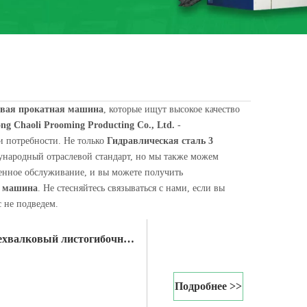
овая прокатная машина
, которые ищут высокое качество
ng Chaoli Prooming Producting Co., Ltd.
-
и потребности. Не только
Гидравлическая сталь 3
ународный отраслевой стандарт, но мы также можем
машину или лист v. В современном цехе холодной прокатки полосы, сты
енное обслуживание, и вы можете получить
я машина
. Не стесняйтесь связываться с нами, если вы
с не подведем.
ехвалковый листогибочный
Подробнее >>