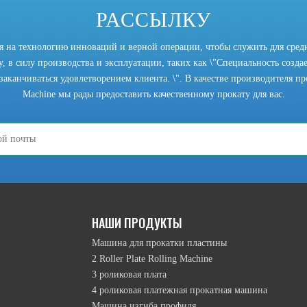
РАССЫЛКУ
ся на технологию инноваций и верной операции, чтобы служить для сред
, в силу производства и эксплуатации, таких как \"Специальность создает
заканчиваться удовлетворением клиента. \". В качестве производителя прок
Machine мы рады предоставить качественному прокату для вас.
режим подъема верхнего ролика намотки, режим движения перевернутой 
НАШИ ПРОДУКТЫ
Машина для прокатки пластины
2 Roller Plate Rolling Machine
3 роликовая плата
4 роликовая платежная прокатная машина
Машина изгиба профиля