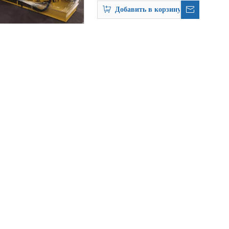
Добавить в корзину
вованию, типы прокатных машин труб увеличивались, а этапы использо
твенной промышленности и химической промышленности широко использу