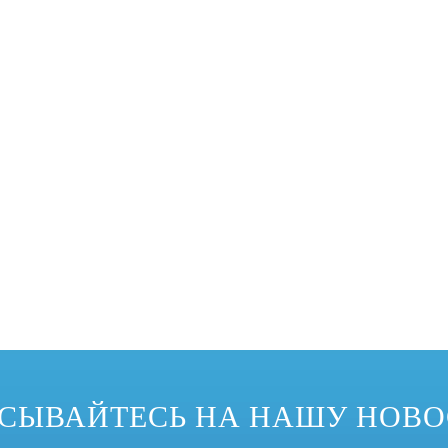
еализовать изменение формы спроса на продукцию, поэтому он приветст
СЫВАЙТЕСЬ НА НАШУ НОВ
водства были широко использованы изгибающие машины профиля. Наиболе