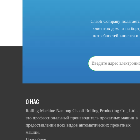
Chaoli Company полагает
клиентов дома и на борту
потребностей клиента и 
2021-10-28
Что мы должны знать, прежде чем использовать рулонную гибочный станок?
В соответствии с приводным режимом намотки ролика, 
О НАС
Rolling Machine Nantong Chaoli Rolling Producting Co., Ltd -
это профессиональный производитель прокатных машин в
предоставлении всех видов автоматических прокатных
машин.
Подробнее