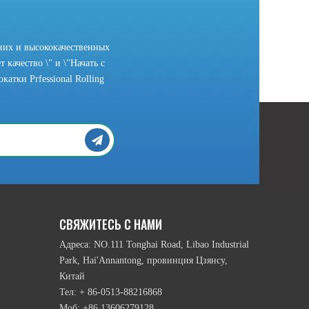
них и высококачественных
 качество \" и \"Начать с
атки Prfessional Rolling
рамы головки и подвижный режим нижних намоточным валика и т.п., ест
СВЯЖИТЕСЬ С НАМИ
Адреса: NO.111 Tonghai Road, Libao Industrial
Park, Hai'Annantong, провинция Цзянсу,
Китай
Тел: + 86-0513-88216868
Моб: +86 13606279128