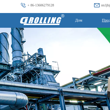
+ 86-13606279128
ntclj
Дом
Про