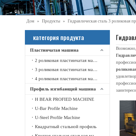
Дом
»
Продукты
»
Гидравлическая сталь 3 роликовая п
категория продукта
Гидрав
Возможно,
Пластинчатая машина
Гидравлич
2021-09-21
2 роликовая пластинчатая машина
профессио
Что вы знаете об автоматической машине для вальцовки швов?
3 роликовая пластинчатая машина
роликова
Автоматическая стыковочная машина в основном использ
удовлетво
4 роликовая пластинчатая машина
профессио
Профиль изгибающий машина
заинтерес
H BEAR PROFIED MACHINE
U-Bar Profile Machine
U-Steel Profile Machine
Квадратный стальной профиль
Круглая стальная стальная машина изгиба