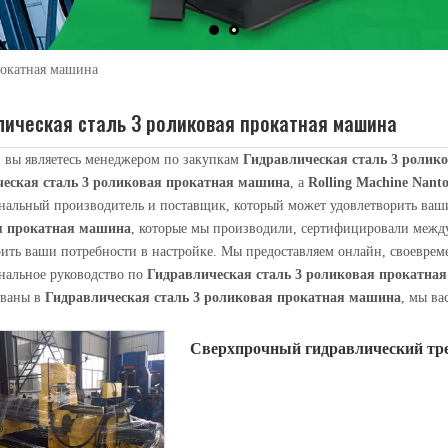
рокатная машина
лическая сталь 3 роликовая прокатная машина
 вы являетесь менеджером по закупкам
Гидравлическая сталь 3 ролик
еская сталь 3 роликовая прокатная машина
, а
Rolling Machine Nanto
нальный производитель и поставщик, который может удовлетворить ваш
я прокатная машина
, которые мы производили, сертифицировали межд
уется для наматывания длиннокатаных деталей на стыковочно-прокатную 
рить ваши потребности в настройке. Мы предоставляем онлайн, своеврем
нальное руководство по
Гидравлическая сталь 3 роликовая прокатна
ованы в
Гидравлическая сталь 3 роликовая прокатная машина
, мы ва
Сверхпрочный гидравлический тр
станок W11Y