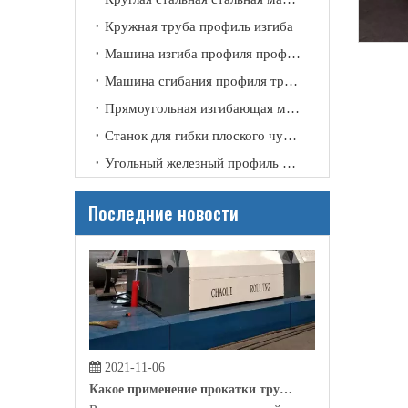
2021-11-09
Кружная труба профиль изгиба
Почему нам нужна прокатная машина?
Машина изгиба профиля профиля канала
Благодаря своему техническому улучшению и совершенст
Машина сгибания профиля трубки
Прямоугольная изгибающая машина
Станок для гибки плоского чугунного профиля
Угольный железный профиль изгиб
Последние новости
2021-11-06
Какое применение прокатки трубки?
В настоящее время в строительной отрасли, производс