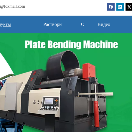
bj@foxmail.com
дукты
Растворы
О
Видео