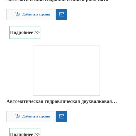
Подробнее >>
2021-10-28
Что мы должны знать, прежде чем использовать рулонную гибочный станок?
В соответствии с приводным режимом намотки ролика, режим подъ
Электрогидравлический двухвалковый
листогибочный станок
Добавить в корзину
Подробнее >>