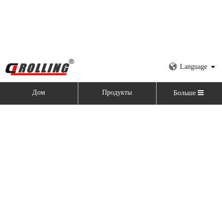
Language
Дом
Продукты
Больше
Дом
»
Продукты
»
Гидравлическая 2-рулонная пластина
прокатки
категория продукта
Последние новости
2021-11-09
Почему нам нужна прокатная машина?
Благодаря своему техническому улучшению и совершенствованию, 