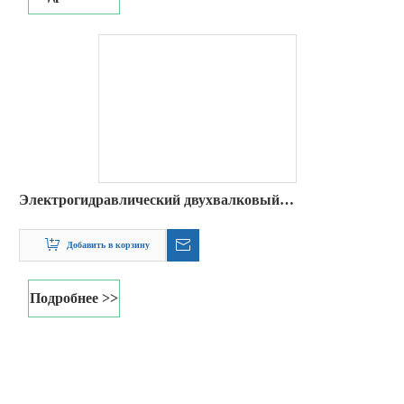
ПОДПИСЫВАЙТЕСЬ НА
НАШУ НОВОСТНУЮ
РАССЫЛКУ
2021-10-26
Зачем нам нужен прокатный станок плиты?
Chaoli Company полагается на технологию инноваций и верной
Из-за упрощения процесса использования и непрерывного расшире
операции, чтобы служить для средних и высококачественных
клиентов дома и на борту, в силу производства и эксплуатации,
таких как \"Специальность создает качество \" и \"Начать с
потребностей клиента и заканчиваться удовлетворением клиента.
\". В качестве производителя прокатки Prfessional Rolling Machine
мы рады предоставить качественному прокату для вас.