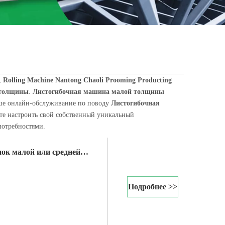
,
Rolling Machine Nantong Chaoli Prooming Producting
 толщины
.
Листогибочная машина малой толщины
аше онлайн-обслуживание по поводу
Листогибочная
ете настроить свой собственный уникальный
машину или лист v. В современном цехе холодной прокатки полосы, сты
потребностями.
ок малой или средней
Подробнее >>