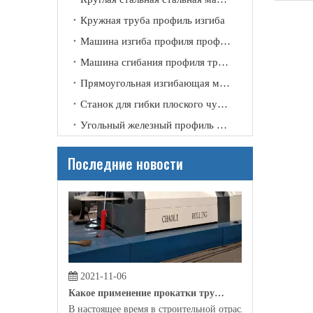
2021-11-09
Кружная труба профиль изгиба
Почему нам нужна прокатная машина?
Машина изгиба профиля профиля канала
Благодаря своему техническому улучшению и совершенст
Машина сгибания профиля трубки
Прямоугольная изгибающая машина
Станок для гибки плоского чугунного профиля
Угольный железный профиль изгиб
Последние новости
2021-11-06
Какое применение прокатки трубки?
В настоящее время в строительной отрасли, производс