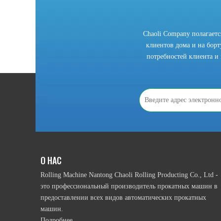
Chaoli Company полагает
клиентов дома и на борту
потребностей клиента и 
2021-10-28
Что мы должны знать, прежде чем использовать рулонную гибочный станок?
В соответствии с приводным режимом намотки ролика, 
О НАС
Rolling Machine Nantong Chaoli Rolling Producting Co., Ltd -
это профессиональный производитель прокатных машин в
предоставлении всех видов автоматических прокатных
машин.
Подробнее