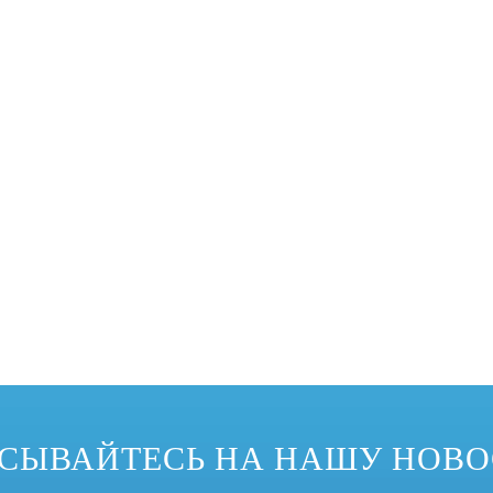
еализовать изменение формы спроса на продукцию, поэтому он приветст
СЫВАЙТЕСЬ НА НАШУ НОВ
водства были широко использованы изгибающие машины профиля. Наиболе