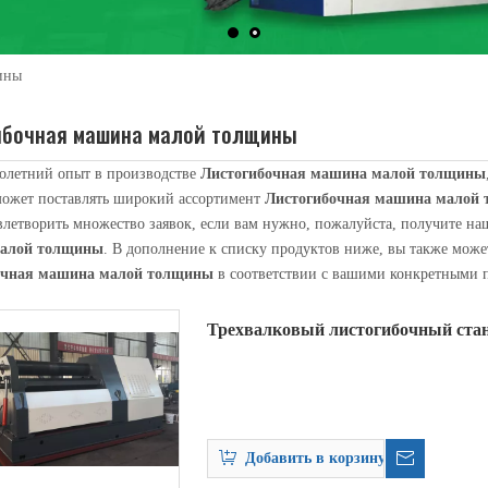
ины
ибочная машина малой толщины
олетний опыт в производстве
Листогибочная машина малой толщины
ожет поставлять широкий ассортимент
Листогибочная машина малой
влетворить множество заявок, если вам нужно, пожалуйста, получите н
алой толщины
. В дополнение к списку продуктов ниже, вы также мож
уется для наматывания длиннокатаных деталей на стыковочно-прокатную 
очная машина малой толщины
в соответствии с вашими конкретными 
Трехвалковый листогибочный стан
толщины W11H
Добавить в корзину