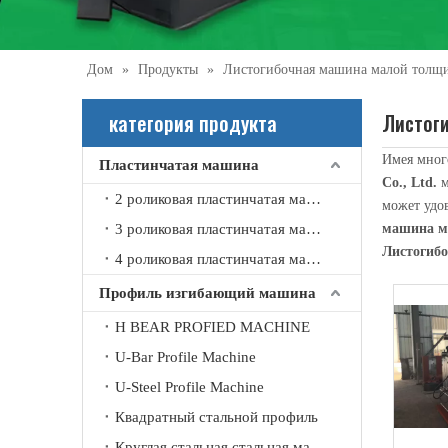
Дом
»
Продукты
»
Листогибочная машина малой толщ
категория продукта
Листог
Имея мног
Пластинчатая машина
2021-09-21
Co., Ltd.
м
2 роликовая пластинчатая машина
может удо
Что вы знаете об автоматической машине для вальцовки швов?
3 роликовая пластинчатая машина
машина м
Автоматическая стыковочная машина в основном использ
Листогиб
4 роликовая пластинчатая машина
Профиль изгибающий машина
H BEAR PROFIED MACHINE
U-Bar Profile Machine
U-Steel Profile Machine
Квадратный стальной профиль
Круглая стальная стальная машина изгиба