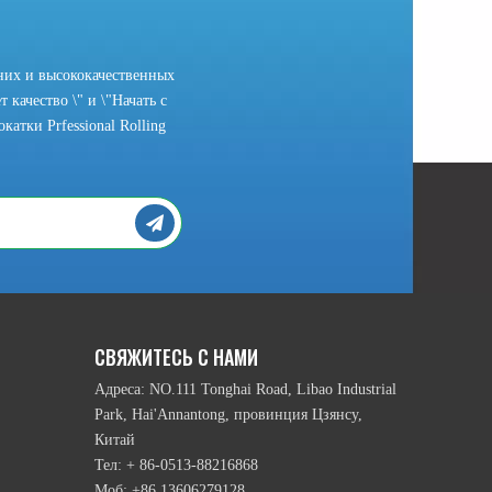
них и высококачественных
 качество \" и \"Начать с
атки Prfessional Rolling
рамы головки и подвижный режим нижних намоточным валика и т.п., ест
СВЯЖИТЕСЬ С НАМИ
Адреса: NO.111 Tonghai Road, Libao Industrial
Park, Hai'Annantong, провинция Цзянсу,
Китай
Тел: + 86-0513-88216868
Моб: +86 13606279128