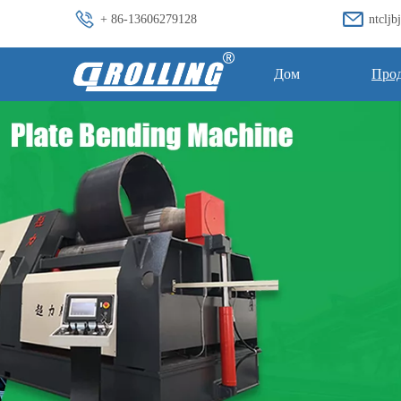
+ 86-13606279128
ntclj
Дом
Про