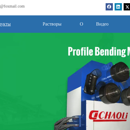
bj@foxmail.com
дукты
Растворы
О
Видео