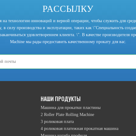
РАССЫЛКУ
ся на технологию инноваций и верной операции, чтобы служить для сред
, в силу производства и эксплуатации, таких как \"Специальность создает
заканчиваться удовлетворением клиента. \". В качестве производителя прок
Machine мы рады предоставить качественному прокату для вас.
режим подъема верхнего ролика намотки, режим движения перевернутой 
НАШИ ПРОДУКТЫ
Машина для прокатки пластины
2 Roller Plate Rolling Machine
3 роликовая плата
4 роликовая платежная прокатная машина
Машина изгиба профиля