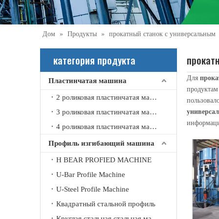
Дом
»
Продукты
»
прокатный станок с универсальным
категория продукта
прокат
Для
прока
Пластинчатая машина
продуктам
2021-09-21
2 роликовая пластинчатая машина
пользовал
Что вы знаете об автоматической машине для вальцовки швов?
3 роликовая пластинчатая машина
универса
Автоматическая стыковочная машина в основном использ
информац
4 роликовая пластинчатая машина
Профиль изгибающий машина
H BEAR PROFIED MACHINE
U-Bar Profile Machine
U-Steel Profile Machine
Квадратный стальной профиль
Круглая стальная стальная машина изгиба