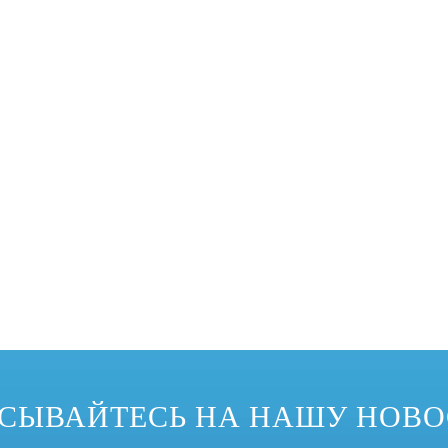
еализовать изменение формы спроса на продукцию, поэтому он приветст
СЫВАЙТЕСЬ НА НАШУ НОВ
водства были широко использованы изгибающие машины профиля. Наиболе