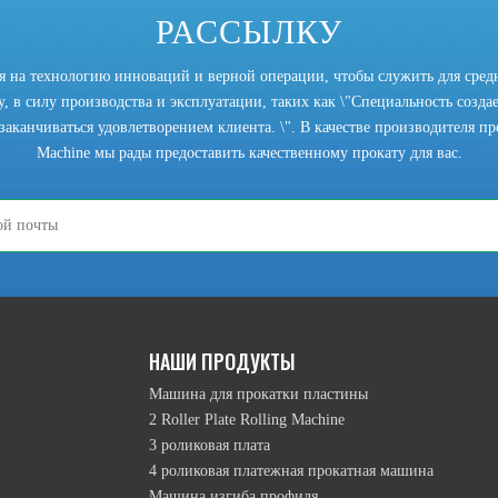
РАССЫЛКУ
ся на технологию инноваций и верной операции, чтобы служить для сред
, в силу производства и эксплуатации, таких как \"Специальность создает
заканчиваться удовлетворением клиента. \". В качестве производителя прок
Machine мы рады предоставить качественному прокату для вас.
режим подъема верхнего ролика намотки, режим движения перевернутой 
НАШИ ПРОДУКТЫ
Машина для прокатки пластины
2 Roller Plate Rolling Machine
3 роликовая плата
4 роликовая платежная прокатная машина
Машина изгиба профиля