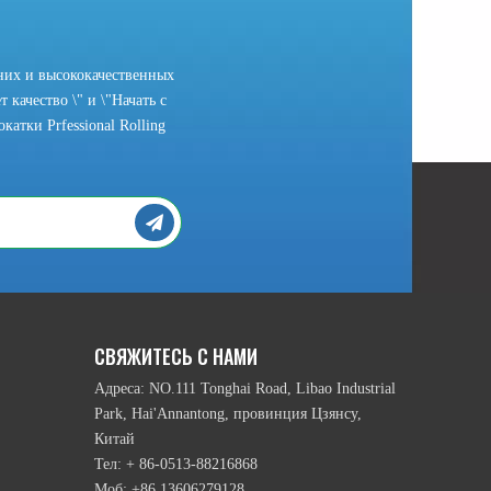
них и высококачественных
 качество \" и \"Начать с
атки Prfessional Rolling
рамы головки и подвижный режим нижних намоточным валика и т.п., ест
СВЯЖИТЕСЬ С НАМИ
Адреса: NO.111 Tonghai Road, Libao Industrial
Park, Hai'Annantong, провинция Цзянсу,
Китай
Тел: + 86-0513-88216868
Моб: +86 13606279128