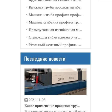
2021-11-09
Кружная труба профиль изгиба
Почему нам нужна прокатная машина?
Машина изгиба профиля профиля канала
Благодаря своему техническому улучшению и совершенст
Машина сгибания профиля трубки
Прямоугольная изгибающая машина
Станок для гибки плоского чугунного профиля
Угольный железный профиль изгиб
Последние новости
2021-11-06
Какое применение прокатки трубки?
В настоящее время в строительной отрасли, производс