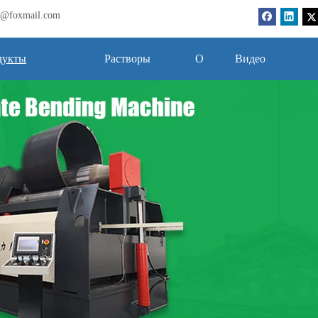
bj@foxmail.com
дукты
Растворы
О
Видео