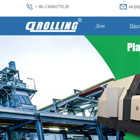
+ 86-13606279128
ntclj
Дом
Про