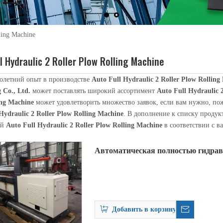
ling Machine
l Hydraulic 2 Roller Plow Rolling Machine
олетний опыт в производстве
Auto Full Hydraulic 2 Roller Plow Rolling
 Co., Ltd.
может поставлять широкий ассортимент
Auto Full Hydraulic 
ing Machine
может удовлетворить множество заявок, если вам нужно, по
Hydraulic 2 Roller Plow Rolling Machine
. В дополнение к списку продук
уется для наматывания длиннокатаных деталей на стыковочно-прокатную 
ый
Auto Full Hydraulic 2 Roller Plow Rolling Machine
в соответствии с 
Автоматическая полностью гидрав
листогибочная машина
Добавить в корзину