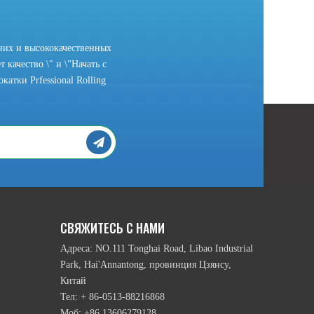
них и высококачественных
 качество \" и \"Начать с
атки Prfessional Rolling
рамы головки и подвижный режим нижних намоточным валика и т.п., ест
СВЯЖИТЕСЬ С НАМИ
Адреса: NO.111 Tonghai Road, Libao Industrial
Park, Hai'Annantong, провинция Цзянсу,
Китай
Тел: + 86-0513-88216868
Моб: +86 13606279128