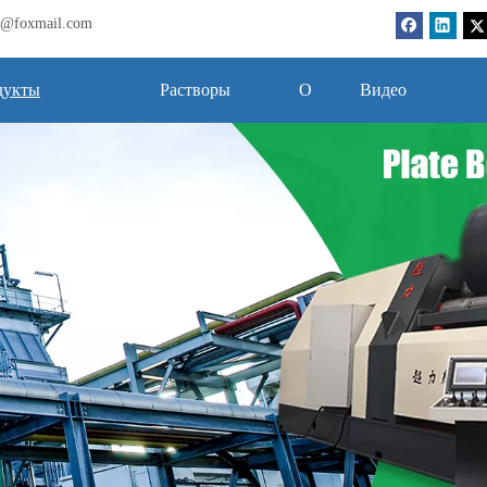
bj@foxmail.com
дукты
Растворы
О
Видео