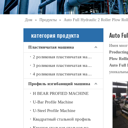
Дом
»
Продукты
»
Auto Full Hydraulic 2 Roller Plow Rol
категория продукта
Auto Ful
Имея мног
Пластинчатая машина
Producting
2 роликовая пластинчатая машина
2021-09-21
Plow Roll
Что вы знаете об автоматической машине для вальцовки швов?
3 роликовая пластинчатая машина
Auto Full 
Автоматическая стыковочная машина в основном использ
уникальн
4 роликовая пластинчатая машина
Профиль изгибающий машина
H BEAR PROFIED MACHINE
U-Bar Profile Machine
U-Steel Profile Machine
Квадратный стальной профиль
Круглая стальная стальная машина изгиба