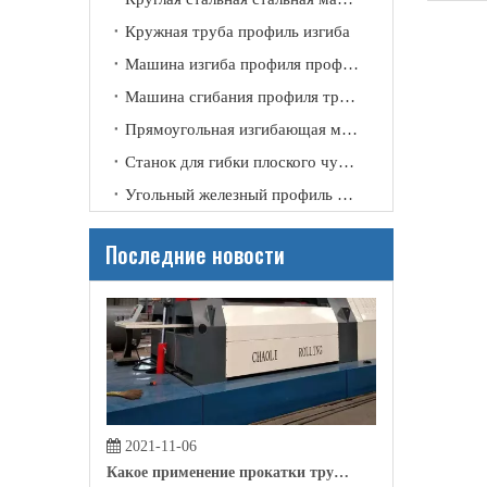
Кружная труба профиль изгиба
2021-11-09
Почему нам нужна прокатная машина?
Машина изгиба профиля профиля канала
Благодаря своему техническому улучшению и совершенст
Машина сгибания профиля трубки
Прямоугольная изгибающая машина
Станок для гибки плоского чугунного профиля
Угольный железный профиль изгиб
Последние новости
2021-11-06
Какое применение прокатки трубки?
В настоящее время в строительной отрасли, производс