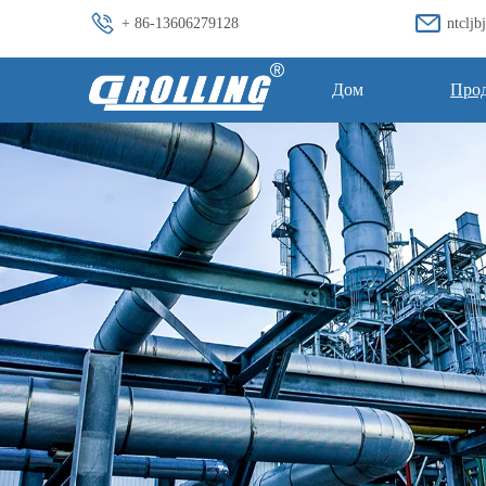
+ 86-13606279128
ntclj
Дом
Про