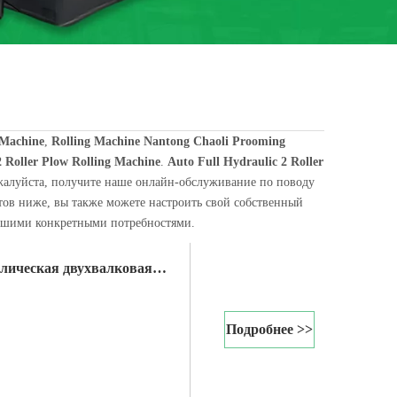
 Machine
,
Rolling Machine Nantong Chaoli Prooming
2 Roller Plow Rolling Machine
.
Auto Full Hydraulic 2 Roller
жалуйста, получите наше онлайн-обслуживание по поводу
тов ниже, вы также можете настроить свой собственный
машину или лист v. В современном цехе холодной прокатки полосы, сты
вашими конкретными потребностями.
лическая двухвалковая
Подробнее >>