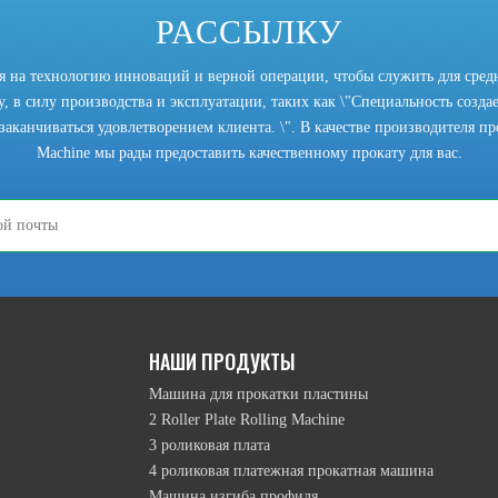
РАССЫЛКУ
ся на технологию инноваций и верной операции, чтобы служить для сред
, в силу производства и эксплуатации, таких как \"Специальность создает
заканчиваться удовлетворением клиента. \". В качестве производителя прок
Machine мы рады предоставить качественному прокату для вас.
режим подъема верхнего ролика намотки, режим движения перевернутой 
НАШИ ПРОДУКТЫ
Машина для прокатки пластины
2 Roller Plate Rolling Machine
3 роликовая плата
4 роликовая платежная прокатная машина
Машина изгиба профиля