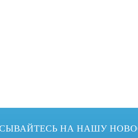
еализовать изменение формы спроса на продукцию, поэтому он приветст
СЫВАЙТЕСЬ НА НАШУ НОВ
водства были широко использованы изгибающие машины профиля. Наиболе