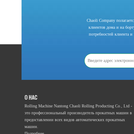
Chaoli Company полагает
клиентов дома и на борту
потребностей клиента и 
2021-10-28
Что мы должны знать, прежде чем использовать рулонную гибочный станок?
В соответствии с приводным режимом намотки ролика, 
О НАС
Rolling Machine Nantong Chaoli Rolling Producting Co., Ltd -
это профессиональный производитель прокатных машин в
предоставлении всех видов автоматических прокатных
машин.
Подробнее