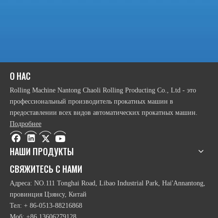
предыдущий:
следующий:
Автоматическая гидравлическая промышленная 2-роллатная
О НАС
прокатная машина
Rolling Machine Nantong Chaoli Rolling Producting Co., Ltd - это
Автоматическая гидравлическая промышленная
профессиональный производитель прокатных машин в
двухвалковая листогибочная машина
предоставлении всех видов автоматических прокатных машин.
Подробнее
Автоматическая промышленная двухвалковая
вальцегибочная машина
НАШИ ПРОДУКТЫ
Автоматический промышленный 2 роликовой прокатной
СВЯЖИТЕСЬ С НАМИ
машины
Адреса: NO.111 Tonghai Road, Libao Industrial Park, Hai'Annantong,
Гидравлический промышленный двухвалковый
провинция Цзянсу, Китай
листогибочный станок
Тел: + 86-0513-88216868
Гидравлический промышленный 2 роликового ролика
Моб: +86 13606279128