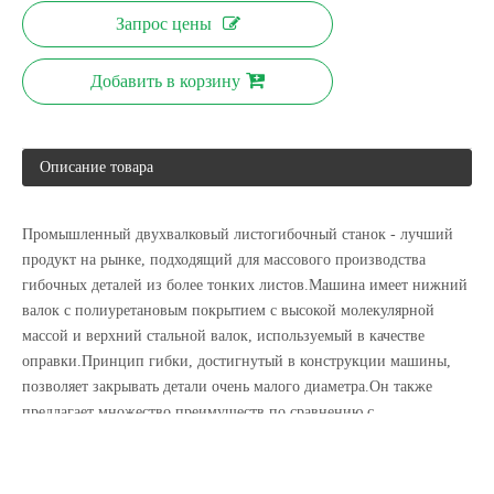
Запрос цены
Добавить в корзину
Автоматическая полностью гидравлическая двухвалковая листогибочная машина
Автоматический гидравлический 2-ролл-катя
Описание товара
Промышленный двухвалковый листогибочный станок - лучший
продукт на рынке, подходящий для массового производства
гибочных деталей из более тонких листов.Машина имеет нижний
валок с полиуретановым покрытием с высокой молекулярной
массой и верхний стальной валок, используемый в качестве
оправки.Принцип гибки, достигнутый в конструкции машины,
позволяет закрывать детали очень малого диаметра.Он также
предлагает множество преимуществ по сравнению с
Высокоэффективная автомобильная машинка для автомобильной глушиной машины
Автоматическая машина для прокатки огнетушителей с гидравлическим приводом
традиционными методами гибки, так как он может полностью
изгибать детали за один проход с идеальной округлостью и
рекордным временем.Чтобы получить больший диаметр, вам