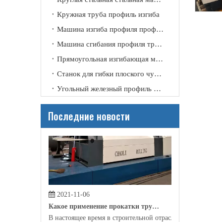
2021-11-09
Кружная труба профиль изгиба
Почему нам нужна прокатная машина?
Машина изгиба профиля профиля канала
Благодаря своему техническому улучшению и совершенст
Машина сгибания профиля трубки
Прямоугольная изгибающая машина
Станок для гибки плоского чугунного профиля
Угольный железный профиль изгиб
Последние новости
2021-11-06
Какое применение прокатки трубки?
В настоящее время в строительной отрасли, производс