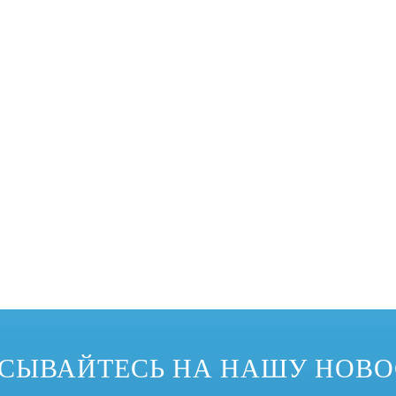
еализовать изменение формы спроса на продукцию, поэтому он приветст
СЫВАЙТЕСЬ НА НАШУ НОВ
водства были широко использованы изгибающие машины профиля. Наиболе