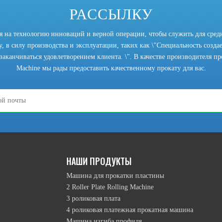
РАССЫЛКУ
ся на технологию инноваций и верной операции, чтобы служить для сред
, в силу производства и эксплуатации, таких как \"Специальность создает
заканчиваться удовлетворением клиента. \". В качестве производителя прок
Machine мы рады предоставить качественному прокату для вас.
режим подъема верхнего ролика намотки, режим движения перевернутой 
НАШИ ПРОДУКТЫ
Машина для прокатки пластины
2 Roller Plate Rolling Machine
3 роликовая плата
4 роликовая платежная прокатная машина
Машина изгиба профиля