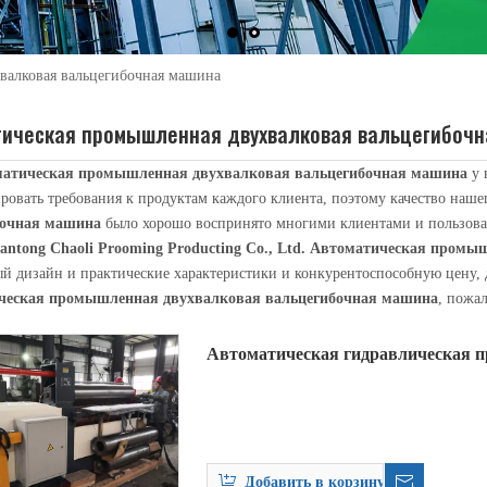
валковая вальцегибочная машина
тическая промышленная двухвалковая вальцегибочн
атическая промышленная двухвалковая вальцегибочная машина
у 
ровать требования к продуктам каждого клиента, поэтому качество наш
бочная машина
было хорошо воспринято многими клиентами и пользова
antong Chaoli Prooming Producting Co., Ltd.
Автоматическая промыш
уется для наматывания длиннокатаных деталей на стыковочно-прокатную 
ый дизайн и практические характеристики и конкурентоспособную цену,
ческая промышленная двухвалковая вальцегибочная машина
, пожал
Автоматическая гидравлическая
двухвалковая вальцегибочная ма
Добавить в корзину