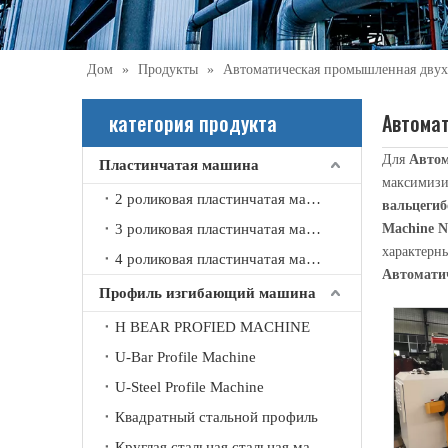
Дом
»
Продукты
»
Автоматическая промышленная двух
категория продукта
Автома
Для
Автом
Пластинчатая машина
2021-09-21
максимизи
2 роликовая пластинчатая машина
вальцеги
Что вы знаете об автоматической машине для вальцовки швов?
3 роликовая пластинчатая машина
Machine N
Автоматическая стыковочная машина в основном использ
характерн
4 роликовая пластинчатая машина
Автомати
Профиль изгибающий машина
H BEAR PROFIED MACHINE
U-Bar Profile Machine
U-Steel Profile Machine
Квадратный стальной профиль
Круглая стальная стальная машина изгиба