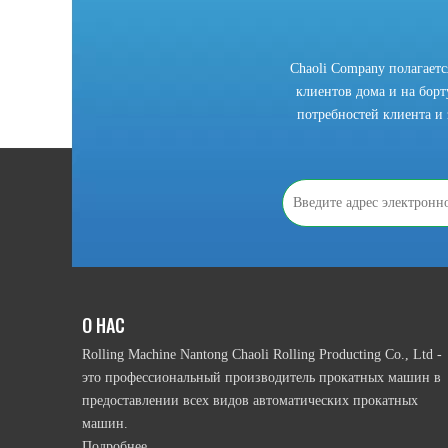
Chaoli Company полагает
клиентов дома и на борту
потребностей клиента и 
2021-10-28
Что мы должны знать, прежде чем использовать рулонную гибочный станок?
В соответствии с приводным режимом намотки ролика, 
О НАС
Rolling Machine Nantong Chaoli Rolling Producting Co., Ltd -
это профессиональный производитель прокатных машин в
предоставлении всех видов автоматических прокатных
машин.
Подробнее