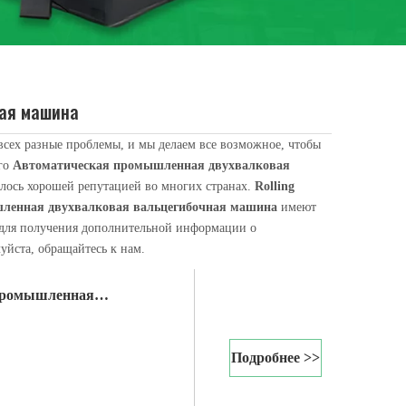
ая машина
всех разные проблемы, и мы делаем все возможное, чтобы
его
Автоматическая промышленная двухвалковая
лось хорошей репутацией во многих странах.
Rolling
ленная двухвалковая вальцегибочная машина
имеют
машину или лист v. В современном цехе холодной прокатки полосы, сты
 для получения дополнительной информации о
уйста, обращайтесь к нам.
 промышленная
шина
Подробнее >>