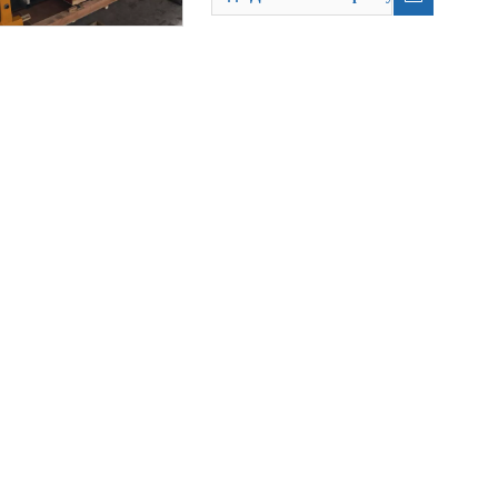
вованию, типы прокатных машин труб увеличивались, а этапы использо
твенной промышленности и химической промышленности широко использу