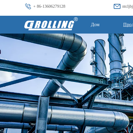
+ 86-13606279128
ntclj
Дом
Про