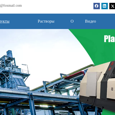
bj@foxmail.com
дукты
Растворы
О
Видео