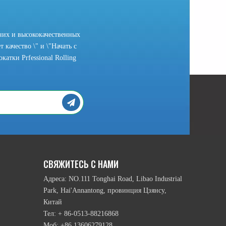
них и высококачественных
 качество \" и \"Начать с
атки Prfessional Rolling
рамы головки и подвижный режим нижних намоточным валика и т.п., ест
СВЯЖИТЕСЬ С НАМИ
Адреса: NO.111 Tonghai Road, Libao Industrial
Park, Hai'Annantong, провинция Цзянсу,
Китай
Тел: + 86-0513-88216868
Моб: +86 13606279128